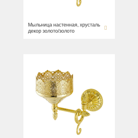
Унитазы
Биде
Мыльница настенная, хрусталь
Сиденья
декор золото/золото
Раковины напольные
Вся коллекция
Bella
Раковины
Унитазы
Биде
Сиденья
Вся коллекция
Flavia
Раковины
Биде