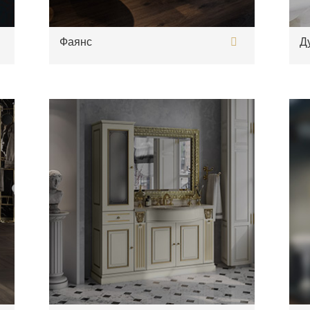
Фаянс
Д