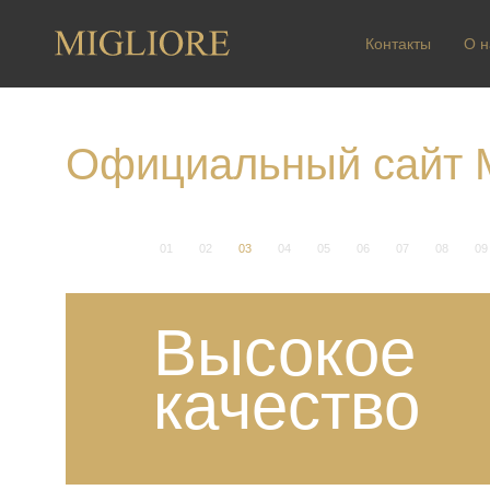
Контакты
О н
Официальный сайт M
1
2
3
4
5
6
7
8
9
Высокое
качество