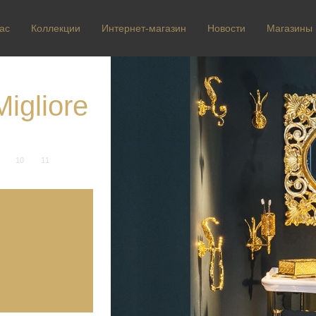
ас
Коллекции
Интернет-магазин
Новости
Магазины
igliore
10
11