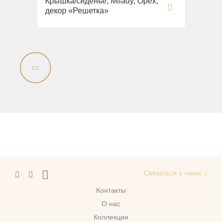
Крышка/сиденье, Milady, Орех,
Imperia
Раковины напольные
декор «Решетка»
Inigma
Системы инсталляций
Lord
Комплектующие
Luciana
Monte Cristo
New Drink
Opera
Pocker
Venezia
Vikont
Vittoria
Связаться с нами
Контакты
О нас
Коллекции