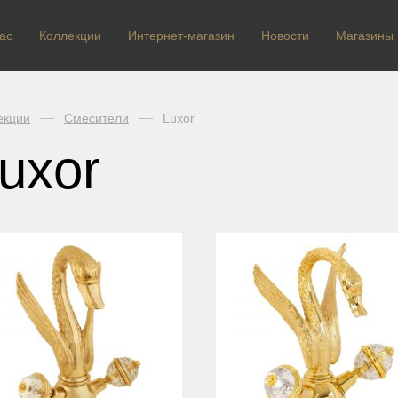
ас
Коллекции
Интернет-магазин
Новости
Магазины
екции
Смесители
Luxor
uxor