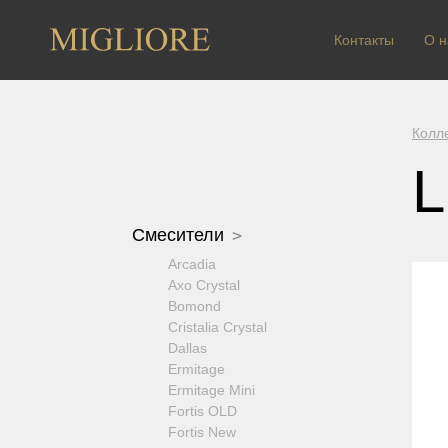
Контакты
О н
Колл
L
Смесители
Arcadia
Axo Crystal
Bomond
Cristalia Crystal
Dallas
Ermitage
Ermitage Mini
Fortis OLD
Fortis New