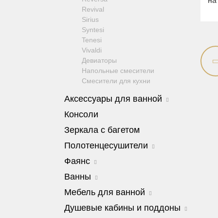
на 
Revival
Sirius
Syntesi
Tenesi
Vivaldi
Девиаторы
Напольные смесители
Смесители для кухни
Аксессуары для ванной
Amerida
Консоли
Cleopatra
Зеркала с багетом
Cristalia
Dubai
Полотенцесушители
Edera
Edera
Фаянс
Elisabetta
Colosseum
Fortis
Charme
Ванны
Edward
Fortuna
Унитазы
Cleopatra
Milady
Мебель для ванной
Kvant
Биде
Bella
Luxor
Сиденья
Barocco
Душевые кабины и поддоны
Olivia
Mirella
Joy
Julia