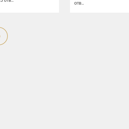
3 отв..
отв..