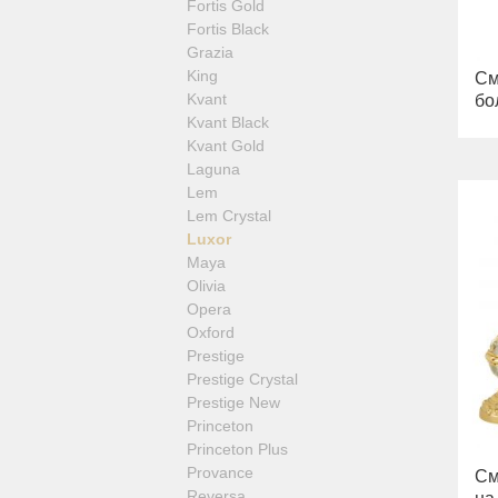
Fortis Gold
Fortis Black
Grazia
King
См
Kvant
бо
Kvant Black
Kvant Gold
Laguna
Lem
Lem Crystal
Luxor
Maya
Olivia
Opera
Oxford
Prestige
Prestige Crystal
Prestige New
Princeton
Princeton Plus
Provance
См
Reversa