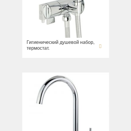
Fortis New
Fortis Gold
Fortis Black
Grazia
King
Гигиенический душевой набор,
термостат.
Kvant
Kvant Black
Kvant Gold
Laguna
Lem
Lem Crystal
Luxor
Maya
Olivia