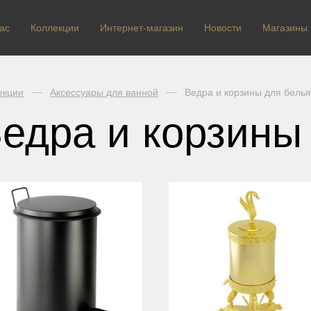
ас
Коллекции
Интернет-магазин
Новости
Магазины
екции
Аксессуары для ванной
Ведра и корзины для белья
едра и корзины