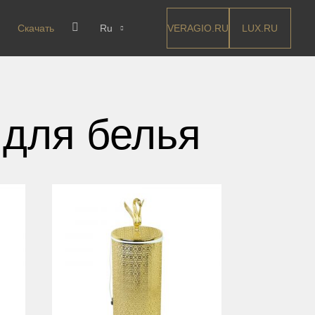
VERAGIO.RU
LUX.RU
Скачать
Ru
 для белья