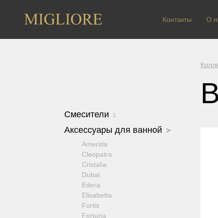
Контакты
О н
Колл
В
Смесители
Arcadia
Аксессуары для ванной
Axo Crystal
Amerida
Bomond
Cleopatra
Cristalia Crystal
Cristalia
Dallas
Dubai
Ermitage
Edera
Ermitage Mini
Elisabetta
Fortis OLD
Fortis
Fortis New
Fortuna