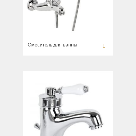
Fortis New
Fortis Gold
Fortis Black
Grazia
King
Смеситель для ванны.
Kvant
Kvant Black
Kvant Gold
Laguna
Lem
Lem Crystal
Luxor
Maya
Olivia