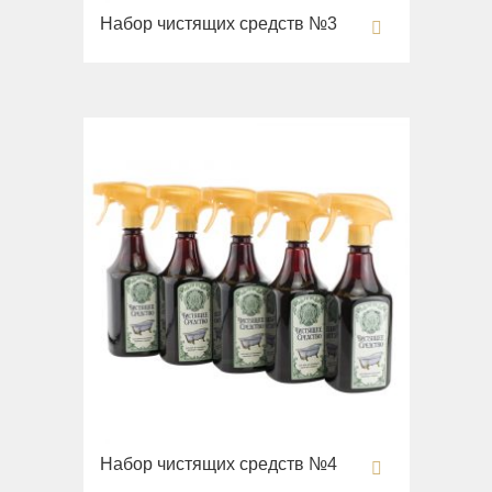
Набор чистящих средств №3
Раковины
Унитазы
Биде
Сиденья
Вся коллекция
Flavia
Раковины
Биде
Вся коллекция
Augusta
Раковины
Биде
Вся коллекция
Набор чистящих средств №4
Olivia