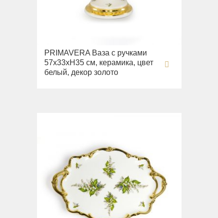
Раковины
Унитазы
Биде
PRIMAVERA Ваза с ручками
Сиденья
57х33хН35 см, керамика, цвет
белый, декор золото
Вся коллекция
Flavia
Раковины
Биде
Вся коллекция
Augusta
Раковины
Биде
Вся коллекция
Olivia