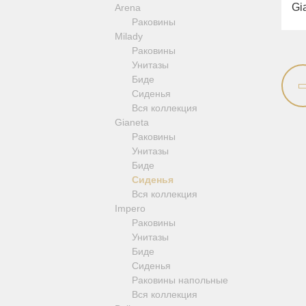
Gi
Arena
Revival
Раковины
Sirius
Milady
Syntesi
Раковины
Tenesi
Унитазы
Vivaldi
Биде
Девиаторы
Сиденья
Напольные смесители
Вся коллекция
Смесители для кухни
Gianeta
Раковины
Унитазы
Биде
Сиденья
Вся коллекция
Impero
Раковины
Унитазы
Биде
Сиденья
Раковины напольные
Вся коллекция