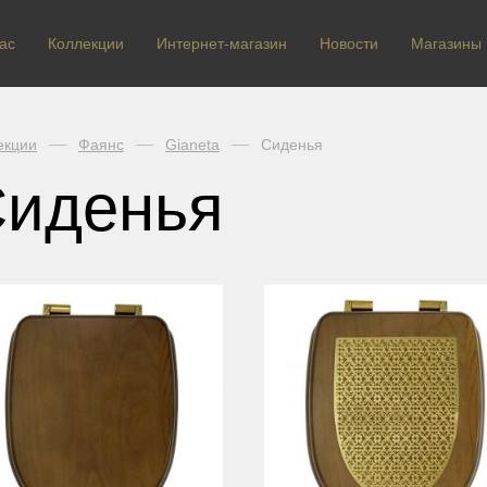
ас
Коллекции
Интернет-магазин
Новости
Магазины
екции
Фаянс
Gianeta
Сиденья
иденья