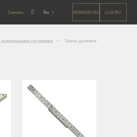
VERAGIO.RU
LUX.RU
Скачать
Ru
с инженерными системами
Трапы душевые