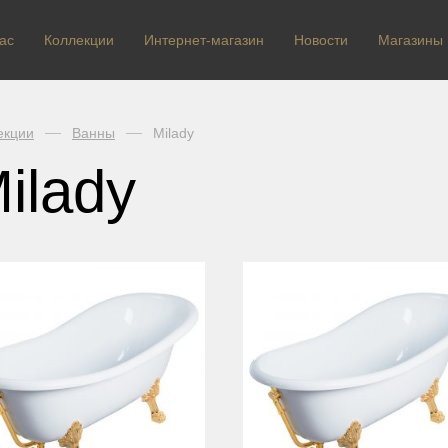
ас
Коллекции
Интернет-магазин
Новости
Магазины
екции
Ванны
Milady
ilady