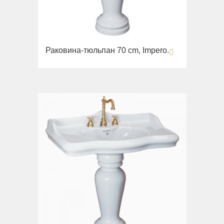
Opera
Биде
Oxford
Сиденья
Prestige
Вся коллекция
Prestige Crystal
Раковина-тюльпан 70 cm, Impero.
Unica
Prestige New
Унитазы
Princeton
Биде
Princeton Plus
Сиденья
Provance
Arena
Reversa
Раковины
Revival
Milady
Sirius
Раковины
Syntesi
Унитазы
Tenesi
Биде
Vivaldi
Сиденья
Девиаторы