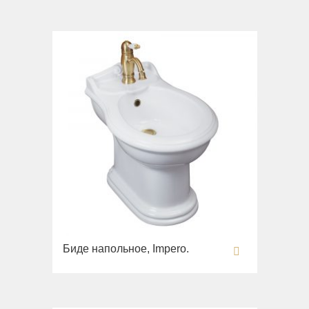
Imperia
Раковины напольные
Inigma
Системы инсталляций
Lord
Комплектующие
Luciana
Monte Cristo
New Drink
Opera
Pocker
Venezia
Vikont
Vittoria
Биде напольное, Impero.