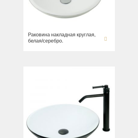
Opera
Биде
Oxford
Сиденья
Prestige
Вся коллекция
Prestige Crystal
Раковина накладная круглая,
Unica
Prestige New
белая/серебро.
Унитазы
Princeton
Биде
Princeton Plus
Сиденья
Provance
Arena
Reversa
Раковины
Revival
Milady
Sirius
Раковины
Syntesi
Унитазы
Tenesi
Биде
Vivaldi
Сиденья
Девиаторы