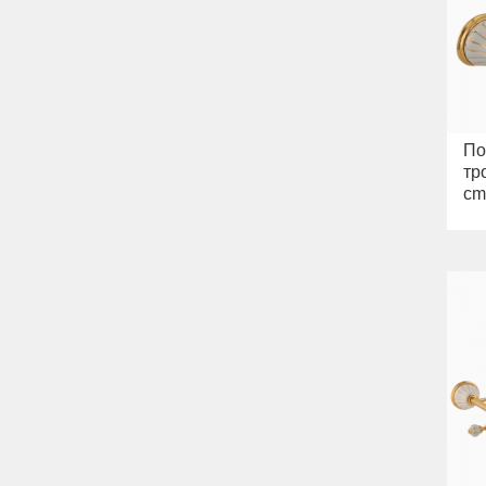
Раковины
Унитазы
Биде
Сиденья
Вся коллекция
Flavia
Раковины
По
Биде
тр
Вся коллекция
cm,
Augusta
Раковины
Биде
Вся коллекция
Olivia
Раковины напольные
Системы инсталляций
Комплектующие