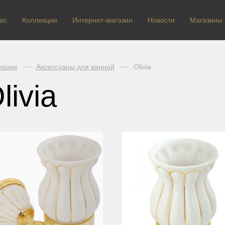
ас
Коллекции
Интернет-магазин
Новости
Магазины
екции
Аксессуары для ванной
Olivia
livia