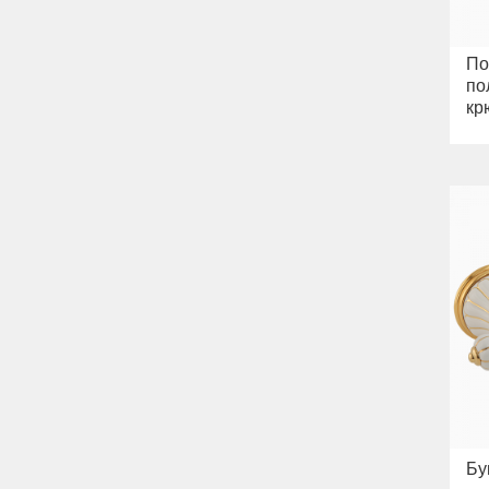
По
по
кр
Бу