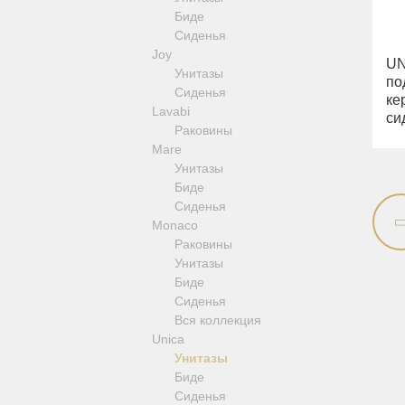
Fortis Gold
Cleopatra
Kvant
Биде
Fortis Black
Luxor
Сиденья
Grazia
Mirella
Joy
King
UN
Monte Carlo
Унитазы
Kvant
по
Olivia
Сиденья
Kvant Black
ке
Opera
Lavabi
си
Kvant Gold
Provance
Раковины
Laguna
Versailles
Mare
Lem
Зеркала оптические, салфетницы
Унитазы
Lem Crystal
Полки-решетки
Биде
Luxor
Ведра и корзины для белья
Сиденья
Maya
Стойки
Monaco
Olivia
Раковины
Opera
Унитазы
Oxford
Биде
Prestige
Сиденья
Prestige Crystal
Вся коллекция
Prestige New
Unica
Princeton
Унитазы
Princeton Plus
Биде
Provance
Сиденья
Reversa