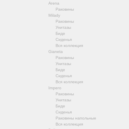
Arena
Revival
Раковины
Sirius
Milady
Syntesi
Раковины
Tenesi
Унитазы
Vivaldi
Биде
Девиаторы
Сиденья
Напольные смесители
Вся коллекция
Смесители для кухни
Gianeta
Раковины
Унитазы
Биде
Сиденья
Вся коллекция
Impero
Раковины
Унитазы
Биде
Сиденья
Раковины напольные
Вся коллекция