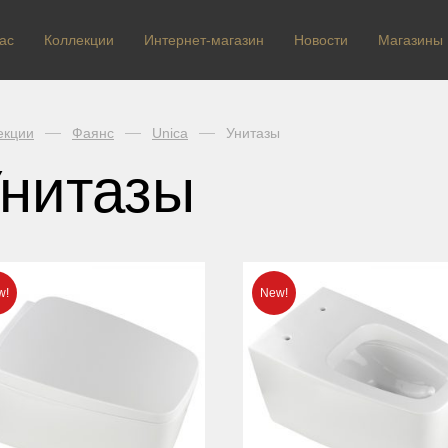
ас
Коллекции
Интернет-магазин
Новости
Магазины
екции
Фаянс
Unica
Унитазы
нитазы