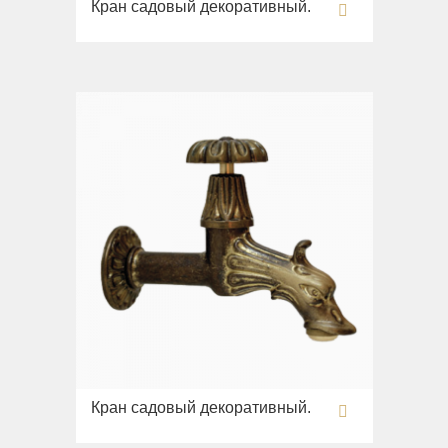
Кран садовый декоративный.
Раковины
Унитазы
Биде
Сиденья
Вся коллекция
Flavia
Раковины
Биде
Вся коллекция
Augusta
Раковины
Биде
Вся коллекция
Кран садовый декоративный.
Olivia