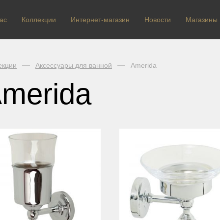
ас
Коллекции
Интернет-магазин
Новости
Магазины
екции
Аксессуары для ванной
Amerida
merida