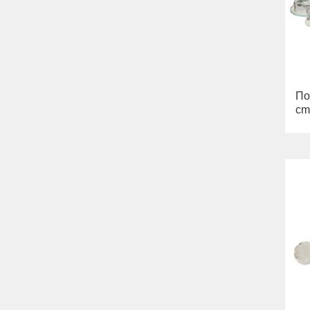
Раковины
Унитазы
Биде
Сиденья
Вся коллекция
Flavia
Раковины
По
Биде
cm
Вся коллекция
Augusta
Раковины
Биде
Вся коллекция
Olivia
Раковины напольные
Системы инсталляций
Комплектующие