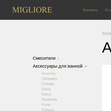
Контакты
О н
Колл
A
Смесители
Arcadia
Аксессуары для ванной
Axo Crystal
Amerida
Bomond
Cleopatra
Cristalia Crystal
Cristalia
Dallas
Dubai
Ermitage
Edera
Ermitage Mini
Elisabetta
Fortis OLD
Fortis
Fortis New
Fortuna