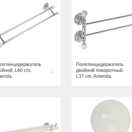
лотенцедержатель
Полотенцедержатель
ойной, L60 cm,
двойной поворотный,
erida.
L37 cm, Amerida.