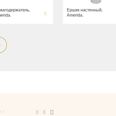
магодержатель,
Ершик настенный,
erida.
Amerida.
и