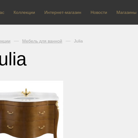
ас
Коллекции
Интернет-магазин
Новости
Магазины
екции
Мебель для ванной
Julia
ulia