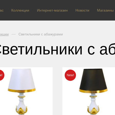
ас
Коллекции
Интернет-магазин
Новости
Магазины
екции
Светильники с абажурами
ветильники с а