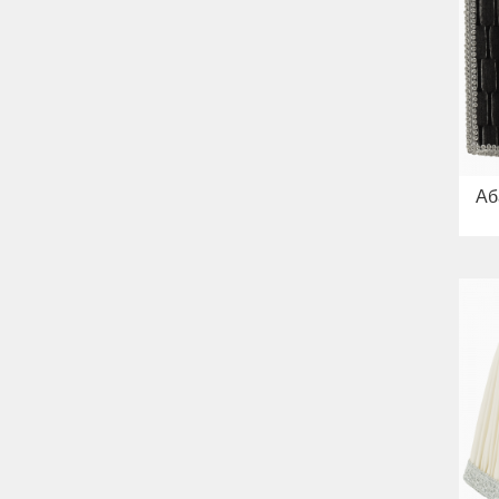
Bella
Раковины
Унитазы
Биде
Сиденья
Вся коллекция
Flavia
Раковины
Биде
Аб
Вся коллекция
Augusta
Раковины
Биде
Вся коллекция
Olivia
Раковины напольные
Системы инсталляций
Комплектующие