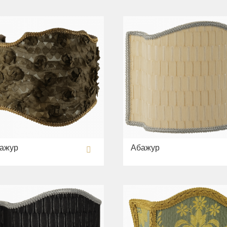
ажур
Абажур