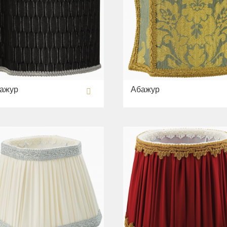
ажур
Абажур