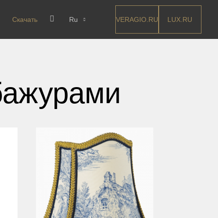
VERAGIO.RU
LUX.RU
Скачать
Ru
бажурами