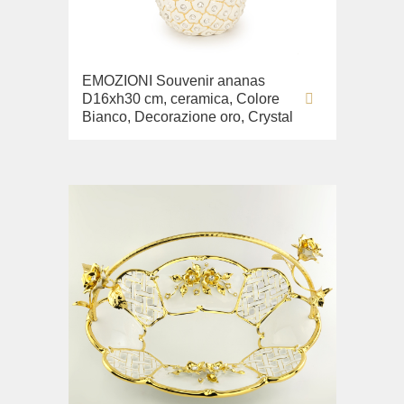
Lavabi washbasin
WC
EMOZIONI Souvenir ananas
Bidè
D16xh30 cm, ceramica, Colore
Copriwater
Bianco, Decorazione oro, Crystal
Collezione
Flavia
Lavabi washbasin
Bidè
Collezione
Augusta
Lavabi washbasin
Bidè
Collezione
Olivia