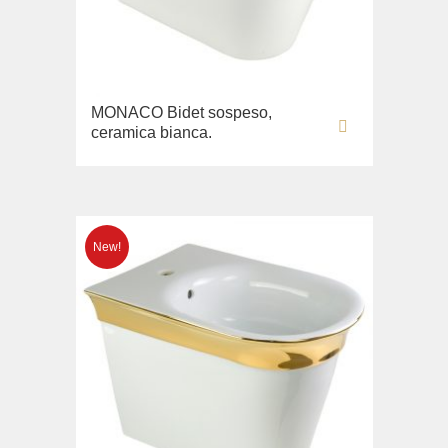
Opera
Bidè
Oxford
Copriwater
Prestige
Collezione
Prestige Crystal
MONACO Bidet sospeso,
Unica
Prestige New
ceramica bianca.
WC
Princeton
Bidè
Princeton Plus
Copriwater
Provance
Arena
Reversa
Lavabi washbasin
Revival
Milady
Sirius
Lavabi washbasin
Syntesi
WC
Tenesi
Bidè
Vivaldi
Copriwater
Deviatori