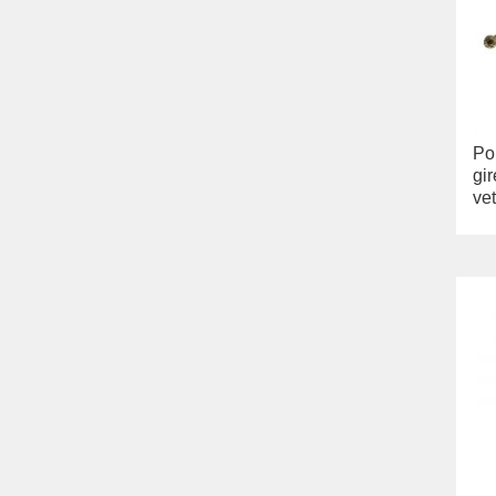
Lavabi washbasin
WC
Bidè
Copriwater
Collezione
Flavia
Lavabi washbasin
Po
Bidè
gir
Collezione
vet
Augusta
Lavabi washbasin
Bidè
Collezione
Olivia
Lavandino sul pavimento
Sistemi di installazione
Ricambi