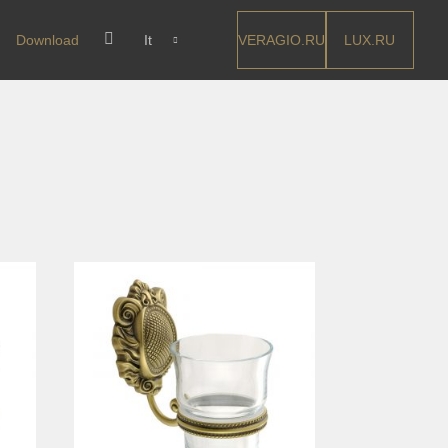
VERAGIO.RU
LUX.RU
Download
It