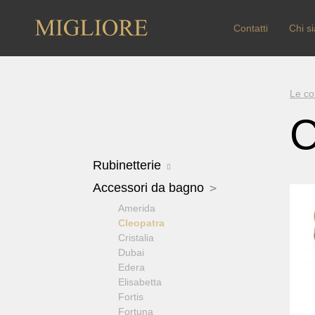
Contatti
Chi s
Le col
C
Rubinetterie
Arcadia
Accessori da bagno
Axo Crystal
Amerida
Bomond
Cleopatra
Cristalia Crystal
Cristalia
Dallas
Dubai
Ermitage
Edera
Ermitage Mini
Elisabetta
Fortis OLD
Fortis
Fortis New
Fortuna