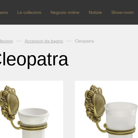
iamo
Le collezioni
Negozio online
Notizie
Show-room
lezioni
Accessori da bagno
Cleopatra
leopatra