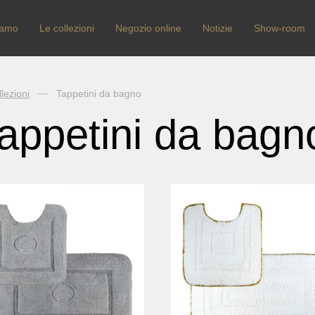
iamo
Le collezioni
Negozio online
Notizie
Show-room
lezioni
Tappetini da bagno
appetini da bagn