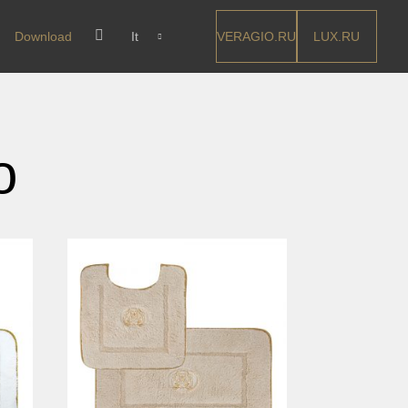
VERAGIO.RU
LUX.RU
Download
It
o