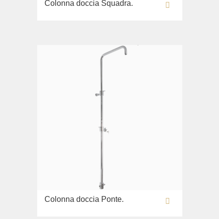
Colonna doccia Squadra.
Lavabi washbasin
WC
Bidè
Copriwater
Collezione
Flavia
Lavabi washbasin
Bidè
Collezione
Augusta
Lavabi washbasin
Bidè
Collezione
Colonna doccia Ponte.
Olivia