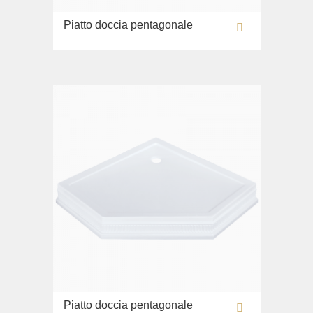
Lavabi washbasin
Piatto doccia pentagonale
WC
Bidè
Copriwater
Collezione
Flavia
Lavabi washbasin
Bidè
Collezione
Augusta
Lavabi washbasin
Bidè
Collezione
Olivia
Piatto doccia pentagonale