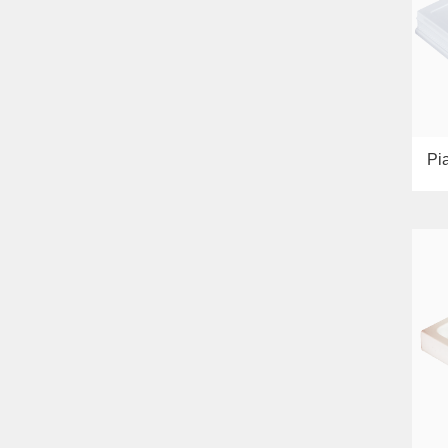
Bella
Lavabi washbasin
WC
Bidè
Copriwater
Collezione
Flavia
Lavabi washbasin
Pi
Bidè
Collezione
Augusta
Lavabi washbasin
Bidè
Collezione
Olivia
Lavandino sul pavimento
Sistemi di installazione
Ricambi