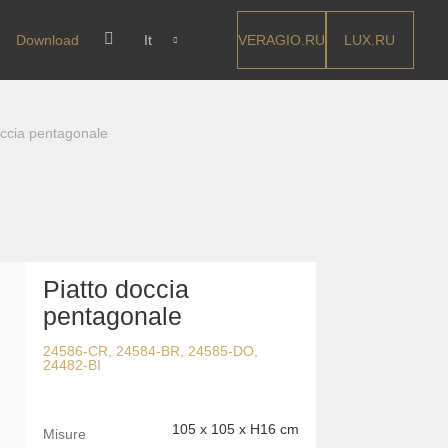
VERAGIO.RU
LUX.RU
Download
It
occia pentagonale
Piatto doccia
pentagonale
24586-CR, 24584-BR, 24585-DO,
24482-BI
105 x 105 x H16 cm
Misure