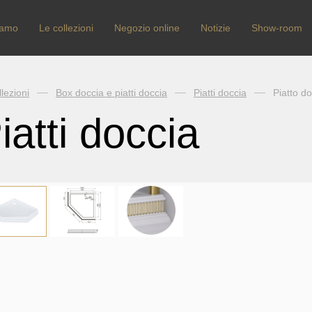
iamo
Le collezioni
Negozio online
Notizie
Show-room
lezioni
Box doccia e piatti doccia
Piatti doccia
Piatto d
iatti doccia