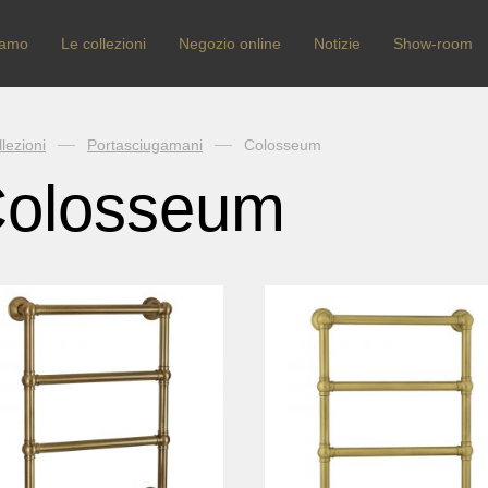
iamo
Le collezioni
Negozio online
Notizie
Show-room
lezioni
Portasciugamani
Colosseum
olosseum