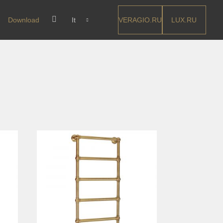
VERAGIO.RU
LUX.RU
Download
It