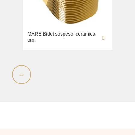
Opera
Bidè
Oxford
Copriwater
Prestige
Collezione
Prestige Crystal
MARE Bidet sospeso, ceramica,
Unica
Prestige New
oro.
WC
Princeton
Bidè
Princeton Plus
Copriwater
Provance
Arena
Reversa
Lavabi washbasin
Revival
Milady
Sirius
Lavabi washbasin
Syntesi
WC
Tenesi
Bidè
Vivaldi
Copriwater
Deviatori