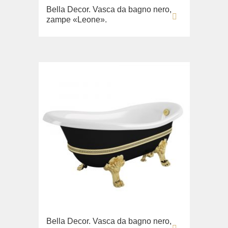
Bella Decor. Vasca da bagno nero,
Lavabi washbasin
zampe «Leone».
WC
Bidè
Copriwater
Collezione
Flavia
Lavabi washbasin
Bidè
Collezione
Augusta
Lavabi washbasin
Bidè
Collezione
Olivia
Bella Decor. Vasca da bagno nero,