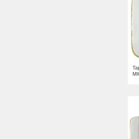
Bella
Lavabi washbasin
WC
Bidè
Copriwater
Collezione
Flavia
Lavabi washbasin
Bidè
Collezione
Augusta
Ta
Lavabi washbasin
MI
Bidè
Collezione
Olivia
Lavandino sul pavimento
Sistemi di installazione
Ricambi