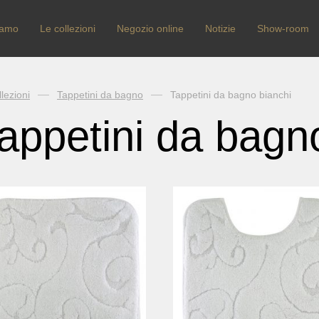
iamo
Le collezioni
Negozio online
Notizie
Show-room
lezioni
Tappetini da bagno
Tappetini da bagno bianchi
appetini da bagn