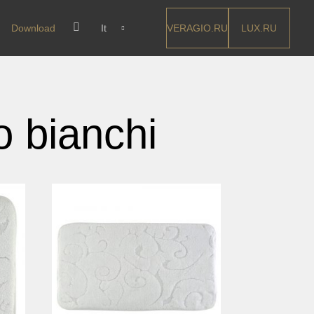
VERAGIO.RU
LUX.RU
Download
It
o bianchi