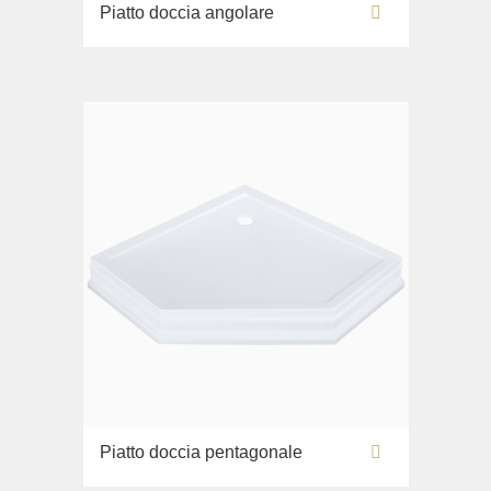
Piatto doccia angolare
Lavandino sul pavimento
Sistemi di installazione
Ricambi
Piatto doccia pentagonale