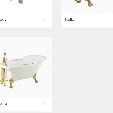
lady
Bella
pero