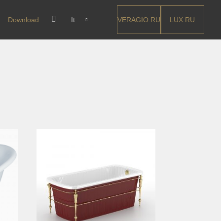
VERAGIO.RU
LUX.RU
Download
It