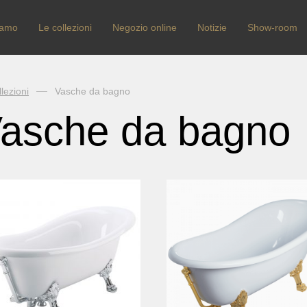
iamo
Le collezioni
Negozio online
Notizie
Show-room
lezioni
Vasche da bagno
asche da bagno