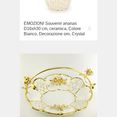
Lavabi washbasin
WC
EMOZIONI Souvenir ananas
Bidè
D16xh30 cm, ceramica, Colore
Copriwater
Bianco, Decorazione oro, Crystal
Collezione
Flavia
Lavabi washbasin
Bidè
Collezione
Augusta
Lavabi washbasin
Bidè
Collezione
Olivia