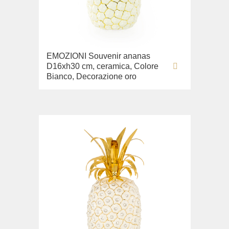
Collezione
Tappetini da bagno
Miscelatore a pavimento
Monte Cristo
Gianeta
Cucina
Tappetini da bagno grigi
New Drink
Applique
Lavabi washbasin
Tappetini da bagno bianchi
Opera
Tende per bagno e doccia
WC
EMOZIONI Souvenir ananas
Tappetini da bagno beige
Pocker
D16xh30 cm, ceramica, Colore
Bidè
Aste per tende doccia
Tappetini da bagno Cappuccino
Venezia
Bianco, Decorazione oro
Copriwater
Vikont
Tessile
Collezione
Vittoria
Accappatoio
Prodotti per la pulizia
Impero
Set di 2 asciugamani
Lavabi washbasin
WC
Bidè
Copriwater
Lavandino sul pavimento
Collezione
Bella