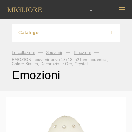
It
Catalogo
Rubinetterie
Le collezioni
Souvenir
Emozioni
EMOZIONI souvenir uovo 13x13xh21cm, ceramica,
Arcadia
Colore Bianco, Decorazione Oro, Crystal
Accessori da bagno
Emozioni
Axo Crystal
Amerida
Consolle lavabo
Bomond
Cleopatra
Specchiere
Cristalia Crystal
Cristalia
Dallas
Portasciugamani
Dubai
Ermitage
Edera
Edera
Sanitari
Ermitage Mini
Elisabetta
Colosseum
Charme
Vasche da bagno
Fortis OLD
Fortis
Edward