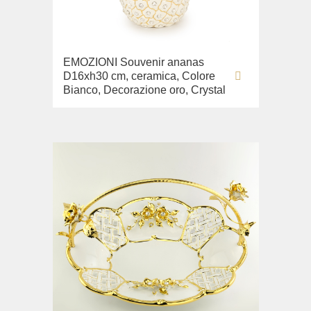
Lavabi washbasin
WC
EMOZIONI Souvenir ananas
Bidè
D16xh30 cm, ceramica, Colore
Copriwater
Bianco, Decorazione oro, Crystal
Collezione
Flavia
Lavabi washbasin
Bidè
Collezione
Augusta
Lavabi washbasin
Bidè
Collezione
Olivia