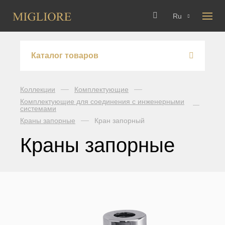
Ru
Каталог товаров
Смесители
Коллекции
Комплектующие
Комплектующие для соединения с инженерными
Arcadia
системами
Аксессуары для ванной
Краны запорные
Кран запорный
Axo Crystal
Amerida
Консоли
Краны запорные
Bomond
Cleopatra
Зеркала с багетом
Cristalia Crystal
Cristalia
Dallas
Полотенцесушители
Dubai
Ermitage
Edera
Edera
Фаянс
Ermitage Mini
Elisabetta
Colosseum
Charme
Ванны
Fortis OLD
Fortis
Edward