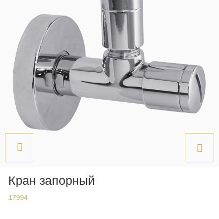
Унитазы
Fortis New
Milady
Мебель для ванной
Fortuna
Cleopatra
Биде
Fortis Gold
Bella
Kvant
Barocco
Душевые кабины и поддоны
Сиденья
Fortis Black
Olivia
Luxor
Julia
Joy
Душевые кабины Diadema
Grazia
Душевые гарнитуры
Impero
Mirella
Virginia
Унитазы
Поддоны
King
Душевые гарнитуры
Monte Carlo
Садовые краны
Amelia
Сиденья
Душевые кабины Aurelia
Kvant
Душевые колонны
Olivia
Bella
Комплектующие
Lavabi
Душевые кабины Migliore
Kvant Black
Лейки
Opera
Impero
Раковины
Комплектующие для соединения с
Kvant Gold
Смесители
Provance
Juliana
инженерными системами
Mare
Laguna
Versailles
Kantri
Сифоны
Унитазы
Lem
Зеркала оптические, салфетницы
Milady
Краны запорные
Биде
Lem Crystal
Полки-решетки
Ravenna
Донные клапаны
Сиденья
Luxor
Кран запорный
Ведра и корзины для белья
Valensa
Трапы душевые
Monaco
Maya
Стойки
Витрины
17994
Душевые наборы
Раковины
Olivia
Столики, пуфики, стойки
Ручные души
Унитазы