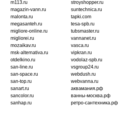
m113.ru
stroyshopper.ru
magazin-vann.ru
suntechnica.ru
malonta.ru
tapki.com
megasanteh.ru
tesa-spb.ru
migliore-online.ru
tubsmaster.ru
migliorei.ru
vannanet.ru
mozaikav.ru
vasca.ru
msk-alternativa.ru
vipkran.ru
otdelkino.ru
vodolaz-spb.ru
san-line.ru
vsgroup24.ru
san-space.ru
webdush.ru
san-top.ru
webvanna.ru
sanart.ru
аквамания.рф
sancolor.ru
ванны-москва.рф
sanhap.ru
ретро-сантехника.рф