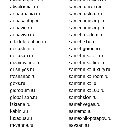
akvaformat.ru
santech-lux.com
aqua-mania.ru
santech-store.ru
aquasantop.ru
santechnoshop.ru
aquavin.ru
santechnoshop.ru
aquavivo.ru
santeh-nadom.ru
citadele-online.ru
santeh.shop
decastum.ru
santehgorod.ru
deltasan.ru
santehnika-all.ru
dizainvanna.ru
santehnika-line.ru
dush-yes.ru
santehnika-luxury.ru
freshsnab.ru
santehnika-room.ru
gexs.ru
santehnika.io
gidrobum.ru
santehnika100.ru
global-san.ru
santehslon.ru
izkrana.ru
santehvegas.ru
kabini.ru
santemo.ru
luxaqua.ru
santexnik-potapov.ru
m-vanna.ru
savsan.ru