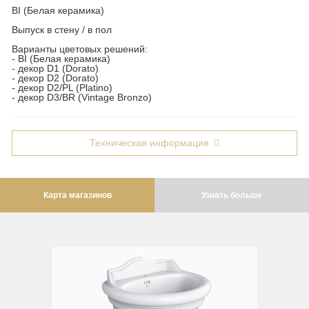
Opera
BI (Белая керамика)
Биде
Oxford
Выпуск в стену / в пол
Сиденья
Prestige
Варианты цветовых решений:
- BI (Белая керамика)
Вся коллекция
Prestige Crystal
- декор D1 (Dorato)
- декор D2 (Dorato)
Unica
Prestige New
- декор D2/PL (Platino)
- декор D3/BR (Vintage Bronzo)
Унитазы
Princeton
Биде
Princeton Plus
Техническая информация
Сиденья
Provance
Arena
Reversa
Раковины
Revival
Карта магазинов
Узнать больше
Milady
Sirius
Раковины
Syntesi
Унитазы
Tenesi
Биде
Vivaldi
Сиденья
Девиаторы