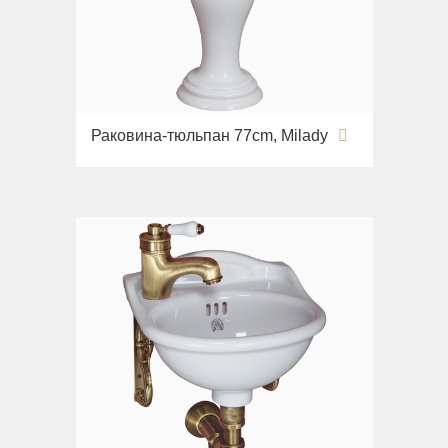
Imperia
Раковины напольные
Inigma
Системы инсталляций
Lord
Комплектующие
Luciana
Monte Cristo
Раковина-тюльпан 77cm, Milady
New Drink
Opera
Pocker
Venezia
Vikont
Vittoria