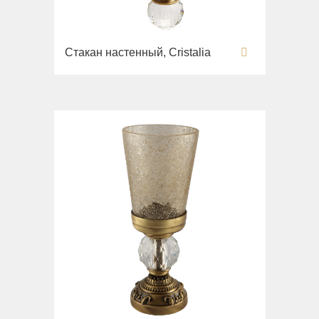
Унитазы
Биде
Стакан настенный, Cristalia
Сиденья
Раковины напольные
Вся коллекция
Bella
Раковины
Унитазы
Биде
Сиденья
Вся коллекция
Flavia
Раковины
Биде