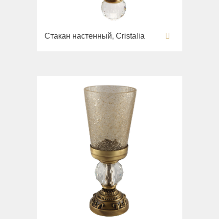
Унитазы
Биде
Стакан настенный, Cristalia
Сиденья
Раковины напольные
Вся коллекция
Bella
Раковины
Унитазы
Биде
Сиденья
Вся коллекция
Flavia
Раковины
Биде